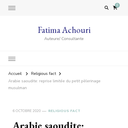
0
Fatima Achouri
Auteure/ Consultante
Accueil
Religious fact
Arabie saoudite: reprise limitée du petit pèlerinage
musulman
6 OCTOBRE 2020
RELIGIOUS FACT
Arabie saoudite: