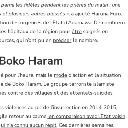
parmi les fidèles pendant les prières du matin : une
s et plusieurs autres blessés »
, a ajouté Haruna Furo,
stion des urgences de l’Etat d’Adamawa. De nombreux
 les hôpitaux de la région pour
être
soignés en
ources, qui n’ont pu en
préciser
le nombre.
 Boko Haram
ué pour l’heure, mais le
mode
d’action et la situation
ue de
Boko Haram
. Le groupe terroriste islamiste
s contre des villages et des attentats-suicides.
s violences au pic de l’insurrection en 2014-2015,
gile retour au calme,
en comparaison avec l’Etat voisin
qui n’a connu aucun répit
. Ces dernières semaines,