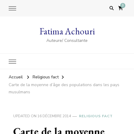
0
Fatima Achouri
Auteure/ Consultante
Accueil
Religious fact
Carte de la moyenne d’âge des populations dans les pays
musulmans
UPDATED ON
16 DÉCEMBRE 2014
RELIGIOUS FACT
Carte de la moyenne