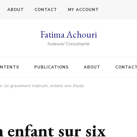
ABOUT
CONTACT
MY ACCOUNT
Fatima Achouri
Auteure/ Consultante
NTENTS
PUBLICATIONS
ABOUT
CONTAC
ur six gravement malnutri, estime une étude
n enfant sur six