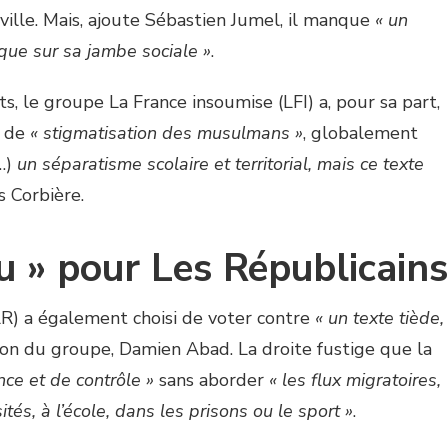
ville. Mais, ajoute Sébastien Jumel, il manque
« un
que sur sa jambe sociale »
.
ts, le groupe La France insoumise (LFI) a, pour sa part,
e de
« stigmatisation des musulmans »
, globalement
…)
un séparatisme scolaire et territorial, mais ce texte
s Corbière.
u » pour Les Républicains
LR) a également choisi de voter contre
« un texte tiède,
tron du groupe, Damien Abad. La droite fustige que la
ance et de contrôle »
sans aborder
« les flux migratoires,
ités, à l’école, dans les prisons ou le sport »
.