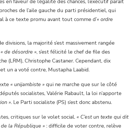
en faveur de l’égalité des chances, l’exécutif paraît
proches de l’aile gauche du parti présidentiel, qui
ial à ce texte promu avant tout comme d’
« ordre
e divisions, la majorité s’est massivement rangée
u
« de désordre »
, s’est félicité le chef de file des
he (LRM), Christophe Castaner. Cependant, dix
et un a voté contre, Mustapha Laabid.
texte
« unijambiste »
qui ne marche que sur le côté
députés socialistes, Valérie Rabault, la loi n’apporte
ion »
. Le Parti socialiste (PS) s’est donc abstenu.
, critiques sur le volet social.
« C’est un texte qui dit
es de la République »
: difficile de voter contre, relève