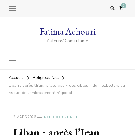
0
Fatima Achouri
Auteure/ Consultante
Accueil
Religious fact
Liban : après l’Iran, Israël vise « des cibles » du Hezbollah, au
risque de l’embrasement régional
2 MARS 2026
RELIGIOUS FACT
Liban : après l’Iran,