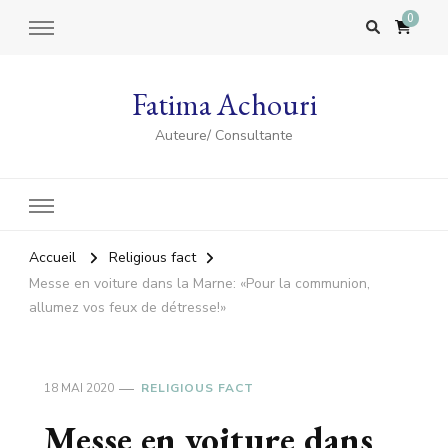
0
Fatima Achouri
Auteure/ Consultante
Accueil
Religious fact
Messe en voiture dans la Marne: «Pour la communion,
allumez vos feux de détresse!»
18 MAI 2020
RELIGIOUS FACT
Messe en voiture dans