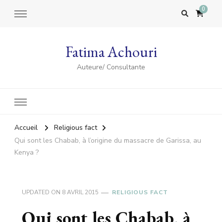
0
Fatima Achouri
Auteure/ Consultante
Accueil
Religious fact
Qui sont les Chabab, à l’origine du massacre de Garissa, au
Kenya ?
UPDATED ON
8 AVRIL 2015
RELIGIOUS FACT
Qui sont les Chabab, à