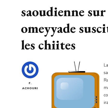
saoudienne sur 
omeyyade suscit
les chiites
La
sa
Ra
F.
ma
ACHOURI
co
ir