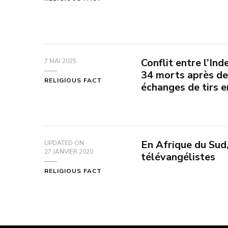
Conflit entre l’Ind
7 MAI 2025
34 morts après d
RELIGIOUS FACT
échanges de tirs e
En Afrique du Sud,
UPDATED ON
27 JANVIER 2020
télévangélistes
RELIGIOUS FACT