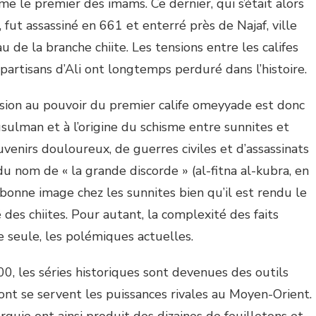
me le premier des imams. Ce dernier, qui s’était alors
l, fut assassiné en 661 et enterré près de Najaf, ville
 de la branche chiite. Les tensions entre les califes
partisans d’Ali ont longtemps perduré dans l’histoire.
ssion au pouvoir du premier calife omeyyade est donc
ulman et à l’origine du schisme entre sunnites et
uvenirs douloureux, de guerres civiles et d’assassinats
 nom de « la grande discorde » (al-fitna al-kubra, en
 bonne image chez les sunnites bien qu’il est rendu le
ré des chiites. Pour autant, la complexité des faits
le seule, les polémiques actuelles.
, les séries historiques sont devenues des outils
dont se servent les puissances rivales au Moyen-Orient.