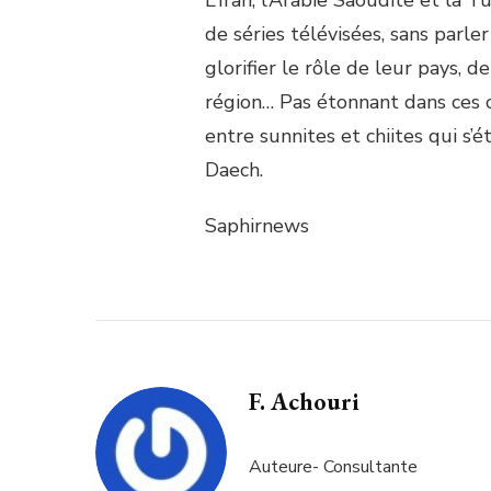
L’Iran, l’Arabie Saoudite et la T
de séries télévisées, sans parler
glorifier le rôle de leur pays, de
région… Pas étonnant dans ces c
entre sunnites et chiites qui s’
Daech.
Saphirnews
F. Achouri
Auteure- Consultante