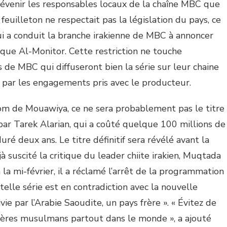
évenir les responsables locaux de la chaîne MBC que
 feuilleton ne respectait pas la législation du pays, ce
i a conduit la branche irakienne de MBC à annoncer
ndique Al-Monitor. Cette restriction ne touche
s de MBC qui diffuseront bien la série sur leur chaine
t par les engagements pris avec le producteur.
m de Mouawiya, ce ne sera probablement pas le titre
e par Tarek Alarian, qui a coûté quelque 100 millions de
duré deux ans. Le titre définitif sera révélé avant la
éjà suscité la critique du leader chiite irakien, Muqtada
la mi-février, il a réclamé l’arrêt de la programmation
e telle série est en contradiction avec la nouvelle
e par l’Arabie Saoudite, un pays frère ». « Évitez de
 frères musulmans partout dans le monde », a ajouté