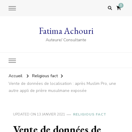
0
Fatima Achouri
Auteure/ Consultante
Accueil
Religious fact
Vente de données de localisation : après Muslim Pro, une
autre appli de prière musulmane exposée
UPDATED ON
13 JANVIER 2021
RELIGIOUS FACT
Vente de données de