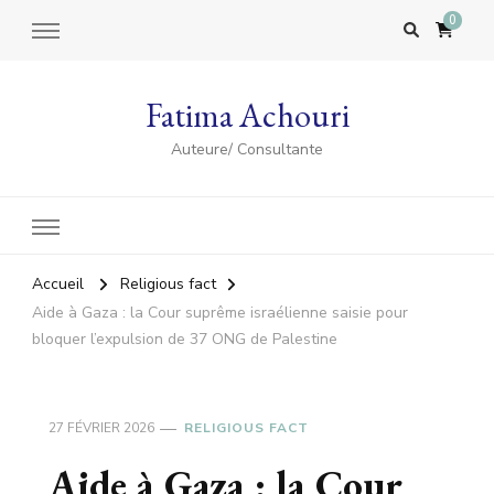
0
Fatima Achouri
Auteure/ Consultante
Accueil
Religious fact
Aide à Gaza : la Cour suprême israélienne saisie pour
bloquer l’expulsion de 37 ONG de Palestine
27 FÉVRIER 2026
RELIGIOUS FACT
Aide à Gaza : la Cour