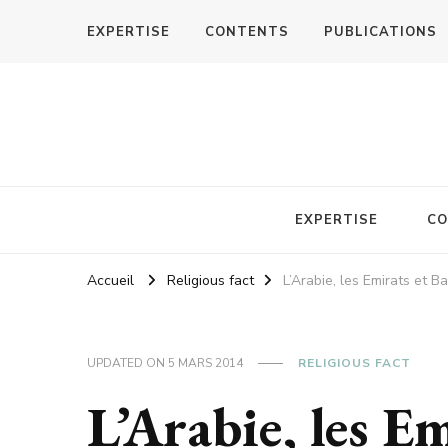
EXPERTISE
CONTENTS
PUBLICATIONS
EXPERTISE
CO
Accueil
Religious fact
L’Arabie, les Emirats et 
UPDATED ON
5 MARS 2014
RELIGIOUS FACT
L’Arabie, les E