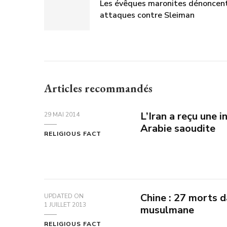
Les évêques maronites dénoncent
attaques contre Sleiman
Articles recommandés
L’Iran a reçu une i
29 MAI 2014
Arabie saoudite
RELIGIOUS FACT
Chine : 27 morts d
UPDATED ON
1 JUILLET 2013
musulmane
RELIGIOUS FACT