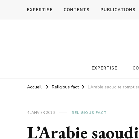
EXPERTISE
CONTENTS
PUBLICATIONS
EXPERTISE
CO
Accueil
Religious fact
L’Arabie saoudite rompt se
4 JANVIER 2016
RELIGIOUS FACT
L’Arabie saoudi