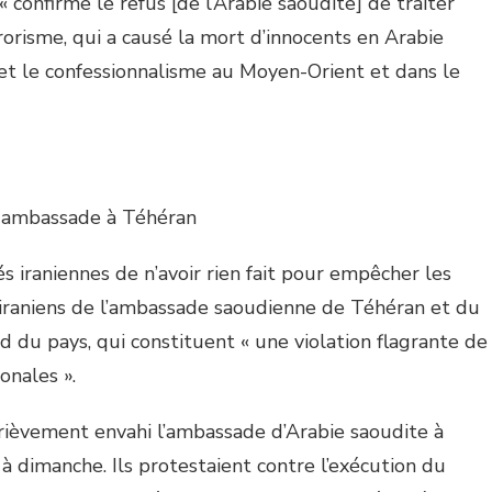
« confirme le refus [de l’Arabie saoudite] de traiter
rorisme, qui a causé la mort d’innocents en Arabie
et le confessionnalisme au Moyen-Orient et dans le
n ambassade à Téhéran
és iraniennes de n’avoir rien fait pour empêcher les
 iraniens de l’ambassade saoudienne de Téhéran et du
d du pays, qui constituent « une violation flagrante de
onales ».
rièvement envahi l’ambassade d’Arabie saoudite à
à dimanche. Ils protestaient contre l’exécution du