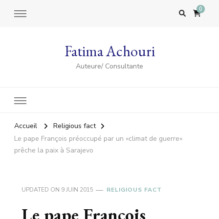
0
Fatima Achouri
Auteure/ Consultante
Accueil
Religious fact
Le pape François préoccupé par un «climat de guerre»
prêche la paix à Sarajevo
UPDATED ON
9 JUIN 2015
RELIGIOUS FACT
Le pape François