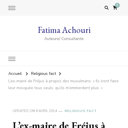
0
Fatima Achouri
Auteure/ Consultante
Accueil
Religious fact
L’ex-maire de Fréjus à propos des musulmans: « Ils iront faire
leur mosquée tous seuls, qu’ils m’emmerdent plus. »
UPDATED ON
8 AVRIL 2014
RELIGIOUS FACT
L’ex-maire de Fréjus à