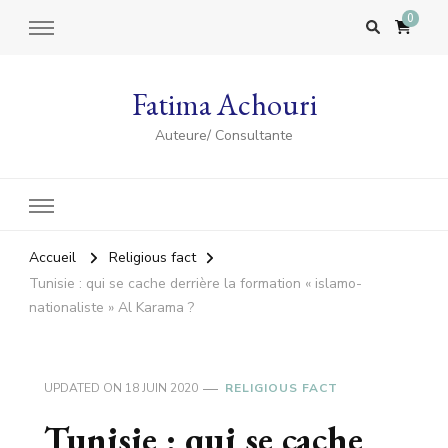
0
Fatima Achouri
Auteure/ Consultante
Accueil
Religious fact
Tunisie : qui se cache derrière la formation « islamo-
nationaliste » Al Karama ?
UPDATED ON
18 JUIN 2020
RELIGIOUS FACT
Tunisie : qui se cache