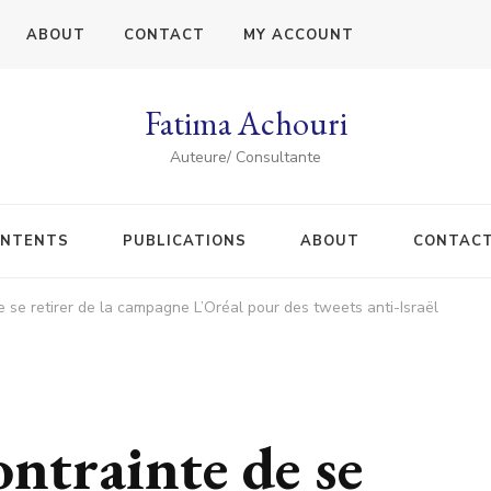
ABOUT
CONTACT
MY ACCOUNT
Fatima Achouri
Auteure/ Consultante
NTENTS
PUBLICATIONS
ABOUT
CONTAC
se retirer de la campagne L’Oréal pour des tweets anti-Israël
trainte de se