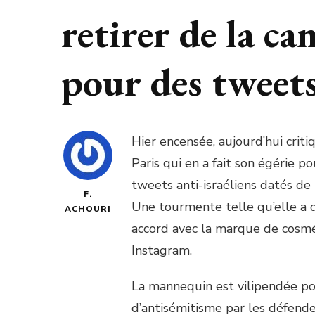
retirer de la c
pour des tweets
Hier encensée, aujourd’hui cri
Paris qui en a fait son égérie 
tweets anti-israéliens datés de
F.
Une tourmente telle qu’elle a d
ACHOURI
accord avec la marque de cosmét
Instagram.
La mannequin est vilipendée po
d’antisémitisme par les défendeu