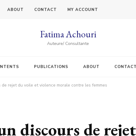
ABOUT
CONTACT
MY ACCOUNT
Fatima Achouri
Auteure/ Consultante
NTENTS
PUBLICATIONS
ABOUT
CONTAC
s de rejet du voile et violence morale contre les femmes
un discours de rejet