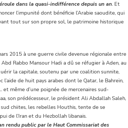
déroule dans la quasi-indifférence depuis un an
. Et
énoncer l’impunité dont bénéficie l’Arabie saoudite, qui
vant tout sur son propre sol, le patrimoine historique
ars 2015 à une guerre civile devenue régionale entre
nt Abd Rabbo Mansour Hadi a dû se réfugier à Aden, au
érir la capitale, soutenu par une coalition sunnite,
 l’aide de huit pays arabes dont le Qatar, le Bahreïn,
c… et même d’une poignée de mercenaires sud-
naa, son prédécesseur, le président Ali Abdallah Saleh,
sud chiites, les rebelles Houthis, tente de se
pui de l’Iran et du Hezbollah libanais.
lan rendu public par le Haut Commissariat des