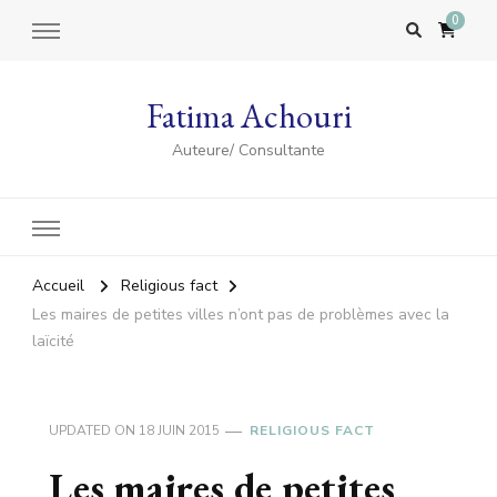
0
Fatima Achouri
Auteure/ Consultante
Accueil
Religious fact
Les maires de petites villes n’ont pas de problèmes avec la
laïcité
UPDATED ON
18 JUIN 2015
RELIGIOUS FACT
Les maires de petites