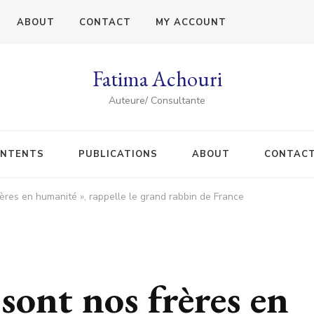
ABOUT
CONTACT
MY ACCOUNT
Fatima Achouri
Auteure/ Consultante
NTENTS
PUBLICATIONS
ABOUT
CONTAC
rères en humanité », rappelle le grand rabbin de France
sont nos frères en