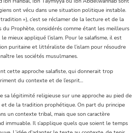
 d’Ibn Hanbal, Ibn Taymiyya ou Ibn Abdelwahhab sont
ogiens ont vécu dans une situation politique instable.
 tradition »), c’est se réclamer de la lecture et de la
du Prophète, considérés comme étant les meilleurs
e mieux appliqué l’islam. Pour le salafisme, il est
ion puritaine et littéraliste de l’islam pour résoudre
naître les sociétés musulmanes.
 cette approche salafiste, qui donnerait trop
riment du contexte et de l’esprit…
 sa légitimité religieuse sur une approche au pied de
 et de la tradition prophétique. On part du principe
ans un contexte tribal, mais que son caractère
nd immuable. Il s’applique quels que soient le temps
ouve. L’idée d’adapter le texte au contexte, de tenir