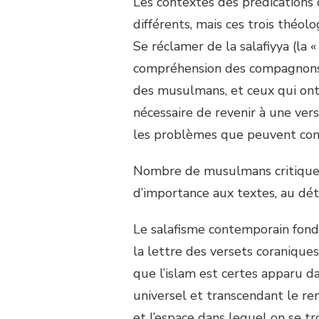
Les contextes des prédications
différents, mais ces trois théol
Se réclamer de la salafiyya (la «
compréhension des compagnons 
des musulmans, et ceux qui ont l
nécessaire de revenir à une vers
les problèmes que peuvent con
Nombre de musulmans critiquent
d’importance aux textes, au dét
Le salafisme contemporain fonde
la lettre des versets coraniques
que l’islam est certes apparu d
universel et transcendant le re
et l’espace dans lequel on se tr