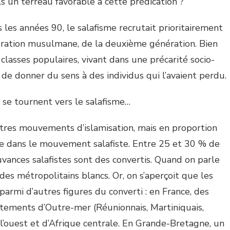
ls un terreau favorable à cette prédication ?
s les années 90, le salafisme recrutait prioritairement
gration musulmane, de la deuxième génération. Bien
 classes populaires, vivant dans une précarité socio-
de donner du sens à des individus qui l’avaient perdu.
 se tournent vers le salafisme…
autres mouvements d’islamisation, mais en proportion
 dans le mouvement salafiste. Entre 25 et 30 % de
ances salafistes sont des convertis. Quand on parle
des métropolitains blancs. Or, on s’aperçoit que les
armi d’autres figures du converti : en France, des
rtements d’Outre-mer (Réunionnais, Martiniquais,
’ouest et d’Afrique centrale. En Grande-Bretagne, un