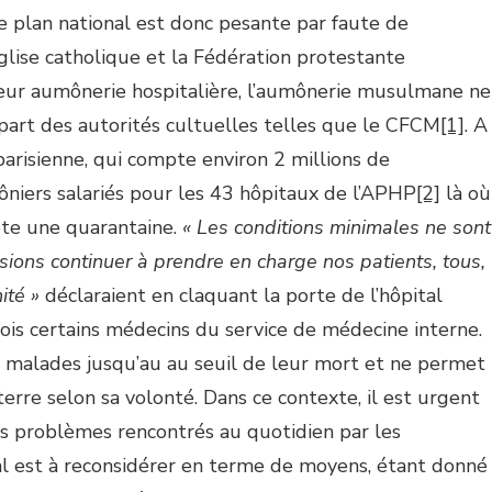
e plan national est donc pesante par faute de
lise catholique et la Fédération protestante
eur aumônerie hospitalière, l’aumônerie musulmane ne
part des autorités cultuelles telles que le CFCM
[1]
. A
parisienne, qui compte environ 2 millions de
ôniers salariés pour les 43 hôpitaux de l’APHP
[2]
là où
pte une quarantaine.
« Les conditions minimales ne sont
sions continuer à prendre en charge nos patients, tous,
ité »
déclaraient en claquant la porte de l’hôpital
ois certains médecins du service de médecine interne.
les malades jusqu’au au seuil de leur mort et ne permet
terre selon sa volonté. Dans ce contexte, il est urgent
es problèmes rencontrés au quotidien par les
al est à reconsidérer en terme de moyens, étant donné