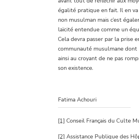
avant tout de réfléchir aux moy
égalité pratique en fait. Il en v
non musulman mais c’est égalem
laïcité entendue comme un équili
Cela devra passer par la prise e
communauté musulmane dont la 
ainsi au croyant de ne pas romp
son existence.
Fatima Achouri
[1]
Conseil Français du Culte 
[2]
Assistance Publique des Hôp