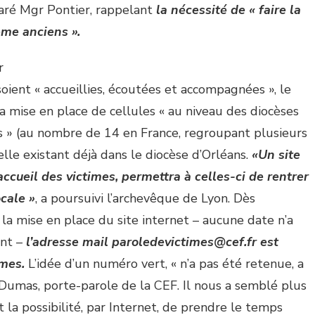
laré Mgr Pontier, rappelant
la nécessité de « faire la
ême anciens ».
r
soient « accueillies, écoutées et accompagnées », le
a mise en place de cellules « au niveau des diocèses
s » (au nombre de 14 en France, regroupant plusieurs
celle existant déjà dans le diocèse d’Orléans.
«Un site
ccueil des victimes, permettra à celles-ci de rentrer
ocale »
, a poursuivi l’archevêque de Lyon. Dès
 la mise en place du site internet – aucune date n’a
nt –
l’adresse mail paroledevictimes@cef.fr est
imes.
L’idée d’un numéro vert, « n’a pas été retenue, a
Dumas, porte-parole de la CEF. Il nous a semblé plus
 la possibilité, par Internet, de prendre le temps