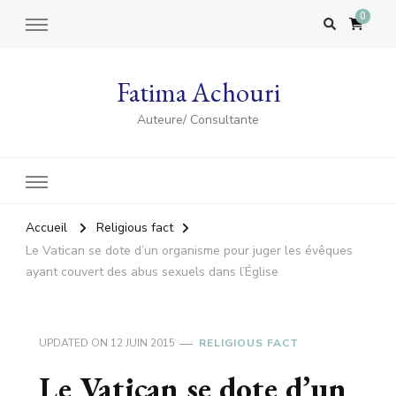
0
Fatima Achouri
Auteure/ Consultante
Accueil
Religious fact
Le Vatican se dote d’un organisme pour juger les évêques
ayant couvert des abus sexuels dans l’Église
UPDATED ON
12 JUIN 2015
RELIGIOUS FACT
Le Vatican se dote d’un